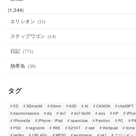
(1,344)
エリシオン
(11)
ステップワゴン
(14)
日記
(771)
熱帯魚
(39)
タグ
5D
5DmarkII
50mm
60D
AI
CANON
chatGPT
davinciresolve
dq
dv7
dv7-6c00
eos
HP
iPho
iPhone5s
iPhone・iPad
openclaw
Pavilion
PC
PI
PS3
ragnarok
RK5
S21HT
ssd
thinkpad
torne
twitter
URL紹介
W530
wordpress
x41
エリシオン