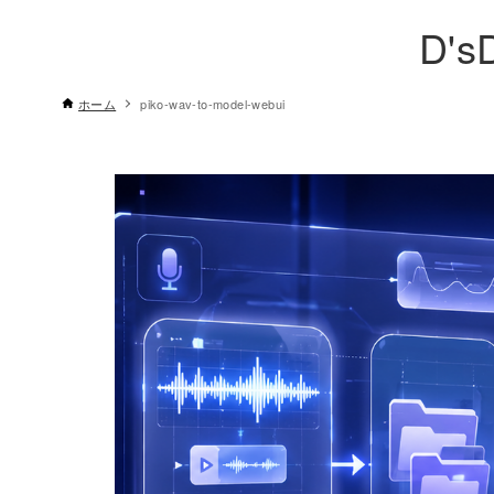
D's
ホーム
piko-wav-to-model-webui