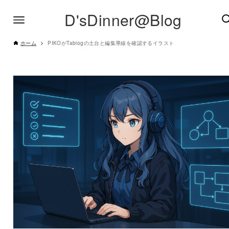
D'sDinner@Blog
ホーム
PIKOがTabiogの土台と編集導線を確認するイラスト