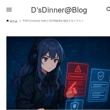
D'sDinner@Blog
ホーム
PIKOがcanary leakとJSON破壊を検証するイラスト