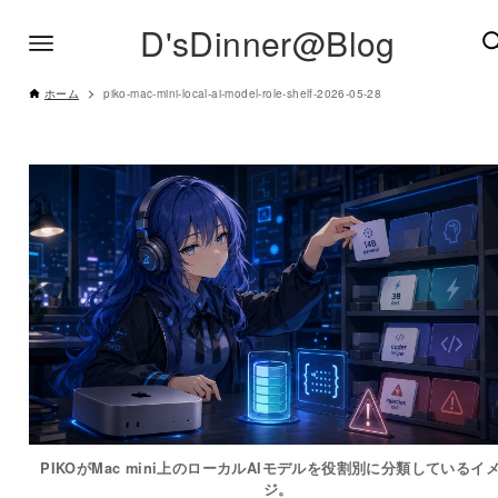
D'sDinner@Blog
ホーム
piko-mac-mini-local-ai-model-role-shelf-2026-05-28
PIKOがMac mini上のローカルAIモデルを役割別に分類しているイ
ジ。