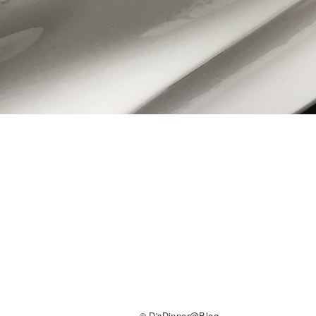
© D'sDinner@Blog.