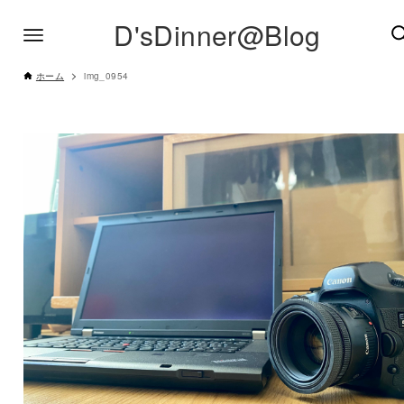
D'sDinner@Blog
ホーム
img_0954