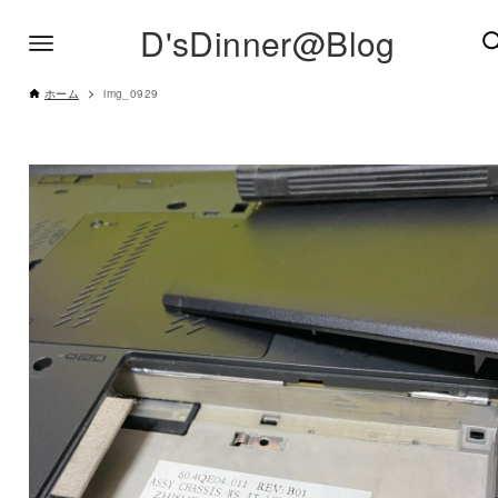
D'sDinner@Blog
ホーム
img_0929