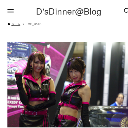
D'sDinner@Blog
ホーム
IMG_0596