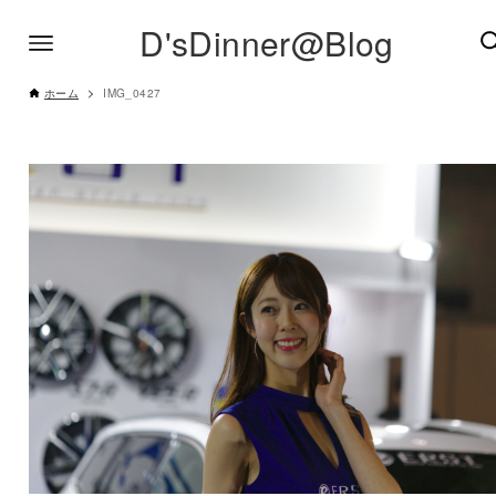
D'sDinner@Blog
ホーム
IMG_0427