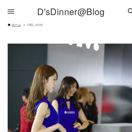
D'sDinner@Blog
ホーム
IMG_0426