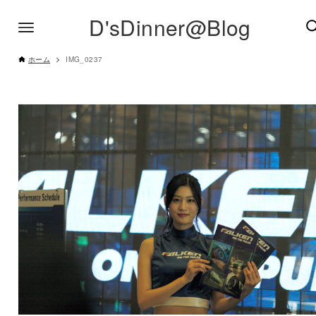
D'sDinner@Blog
ホーム
IMG_0237