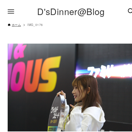
D'sDinner@Blog
ホーム
IMG_0176