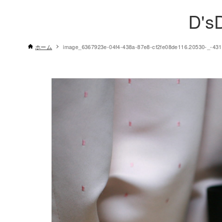
D's
ホーム
image_6367923e-04f4-438a-87e8-cf2fe08de116.20530-_-43