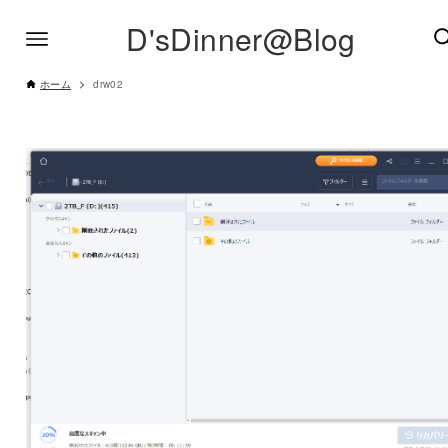
D'sDinner@Blog
ホーム
drw02