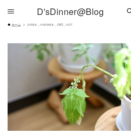
D'sDinner@Blog
ホーム
20568-_-4365668-_-IMG_1057