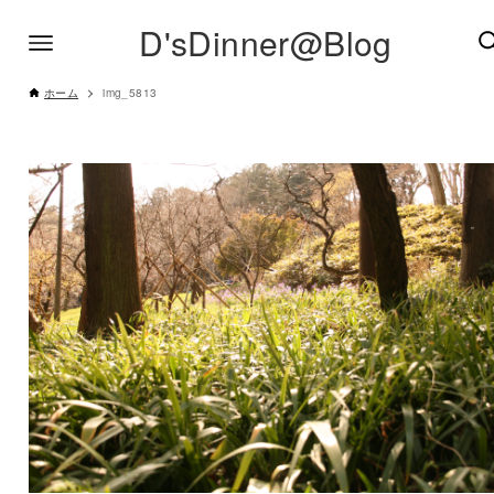
D'sDinner@Blog
ホーム
img_5813