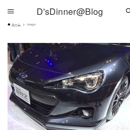
D'sDinner@Blog
ホーム
image