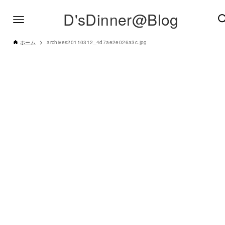
D'sDinner@Blog
ホーム
archives20110312_4d7ae2e026a3c.jpg