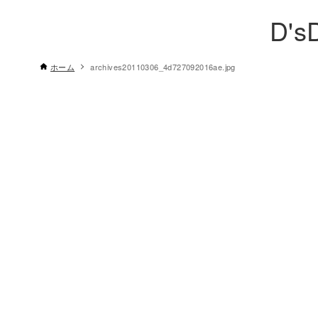
D's
ホーム
archives20110306_4d727092016ae.jpg