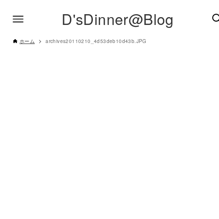
D'sDinner@Blog
ホーム
archives20110210_4d53deb10d43b.JPG