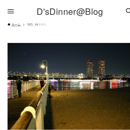
D'sDinner@Blog
ホーム
IMG_981111