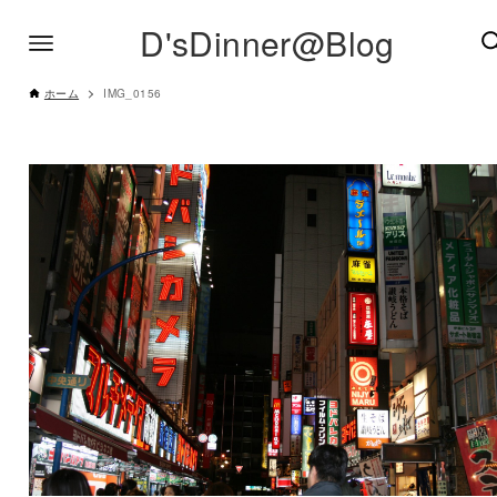
D'sDinner@Blog
ホーム
IMG_0156