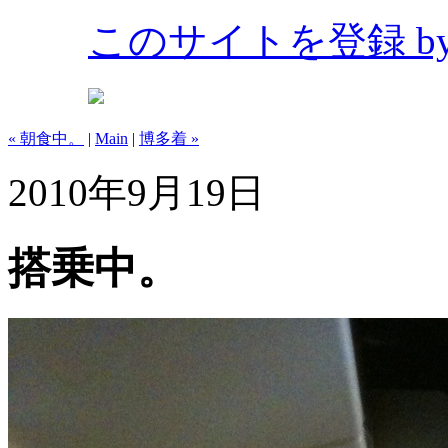
このサイトを登録 by Bl
« 朝食中。
|
Main
|
博多着 »
2010年9月19日
搭乗中。