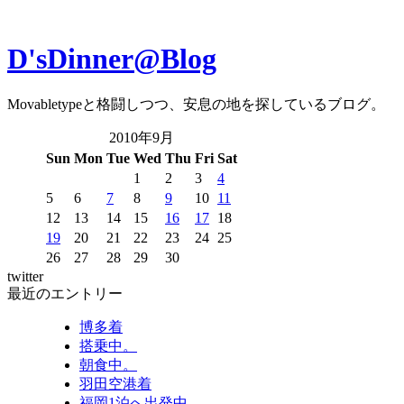
D'sDinner@Blog
Movabletypeと格闘しつつ、安息の地を探しているブログ。
2010年9月
Sun
Mon
Tue
Wed
Thu
Fri
Sat
1
2
3
4
5
6
7
8
9
10
11
12
13
14
15
16
17
18
19
20
21
22
23
24
25
26
27
28
29
30
twitter
最近のエントリー
博多着
搭乗中。
朝食中。
羽田空港着
福岡1泊へ出発中。