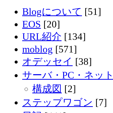
Blogについて
[51]
EOS
[20]
URL紹介
[134]
moblog
[571]
オデッセイ
[38]
サーバ・PC・ネッ
構成図
[2]
ステップワゴン
[7]