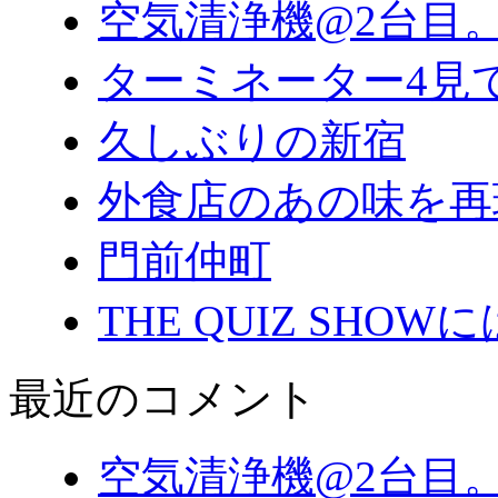
空気清浄機@2台目
ターミネーター4見
久しぶりの新宿
外食店のあの味を再
門前仲町
THE QUIZ SHO
最近のコメント
空気清浄機@2台目