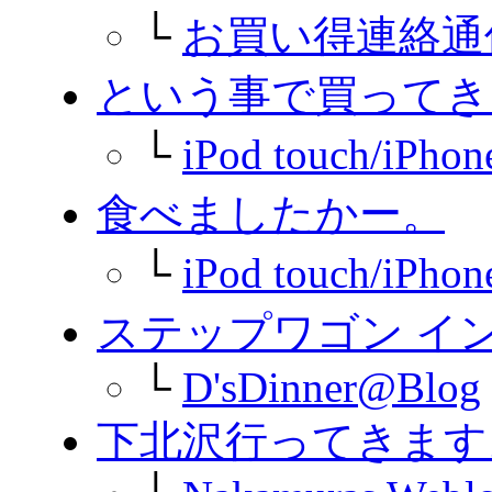
└
お買い得連絡通
という事で買ってきま
└
iPod touch/
食べましたかー。
└
iPod touch/
ステップワゴン イ
└
D'sDinner@Blog
下北沢行ってきます