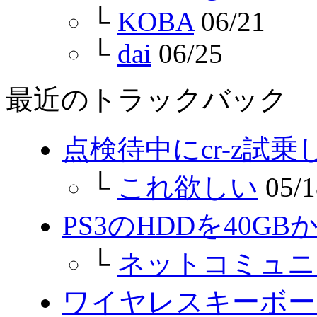
└
KOBA
06/21
└
dai
06/25
最近のトラックバック
点検待中にcr-z試
└
これ欲しい
05/1
PS3のHDDを40GB
└
ネットコミュニ
ワイヤレスキーボー