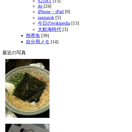
S21HT
[15]
dq
[24]
iPhone・iPad
[9]
ragnarok
[5]
今日のwikipedia
[13]
大航海時代
[3]
熱帯魚
[39]
自分用メモ
[14]
最近の写真