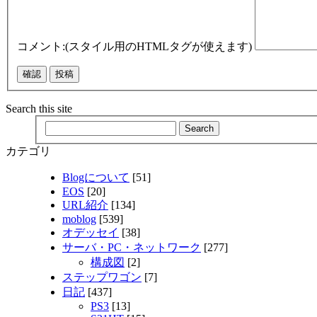
コメント:(スタイル用のHTMLタグが使えます)
Search this site
カテゴリ
Blogについて
[51]
EOS
[20]
URL紹介
[134]
moblog
[539]
オデッセイ
[38]
サーバ・PC・ネットワーク
[277]
構成図
[2]
ステップワゴン
[7]
日記
[437]
PS3
[13]