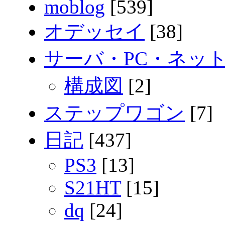
moblog
[539]
オデッセイ
[38]
サーバ・PC・ネッ
構成図
[2]
ステップワゴン
[7]
日記
[437]
PS3
[13]
S21HT
[15]
dq
[24]