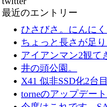
twitter
最近のエントリー
ひさびさ。にんにく
ちょっと長さが足り
アイアンマン2観て
井の頭公園。
X41 似非SSD化2
torneのアップデ
今度はこれです。SA