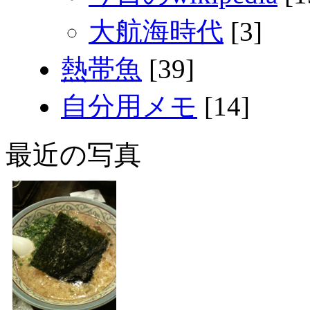
大航海時代
[3]
熱帯魚
[39]
自分用メモ
[14]
最近の写真