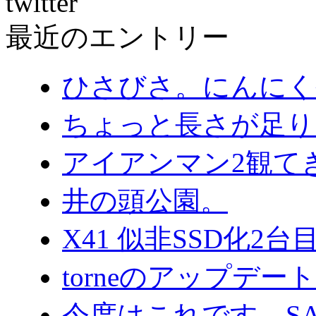
twitter
最近のエントリー
ひさびさ。にんにく
ちょっと長さが足り
アイアンマン2観て
井の頭公園。
X41 似非SSD化2
torneのアップデ
今度はこれです。SA