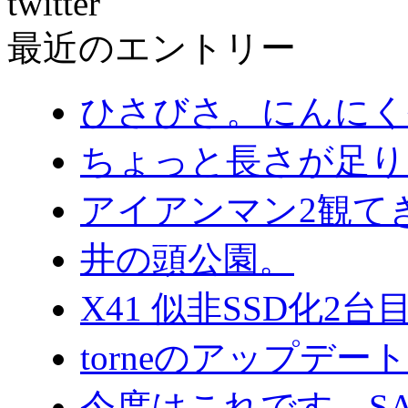
twitter
最近のエントリー
ひさびさ。にんにく
ちょっと長さが足り
アイアンマン2観て
井の頭公園。
X41 似非SSD化2
torneのアップデ
今度はこれです。SA