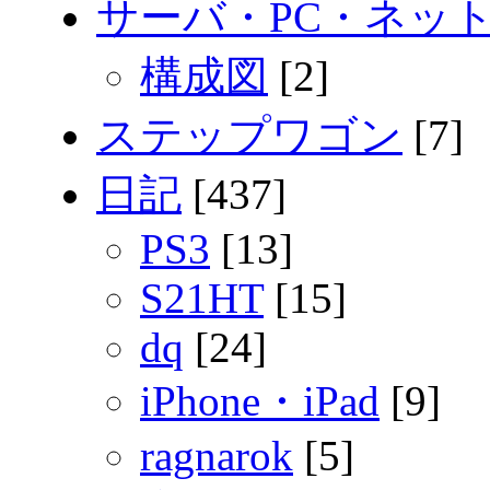
サーバ・PC・ネッ
構成図
[2]
ステップワゴン
[7]
日記
[437]
PS3
[13]
S21HT
[15]
dq
[24]
iPhone・iPad
[9]
ragnarok
[5]